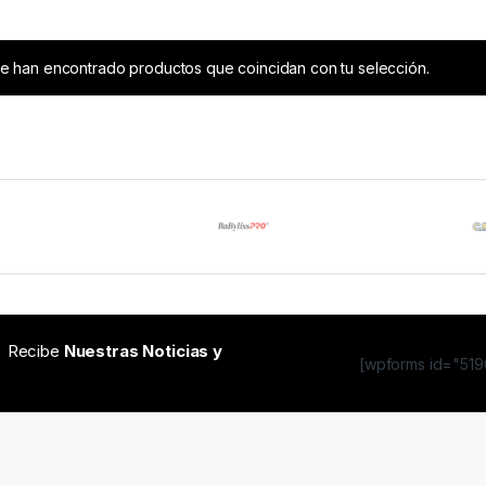
e han encontrado productos que coincidan con tu selección.
Recibe
Nuestras Noticias y
[wpforms id="5190