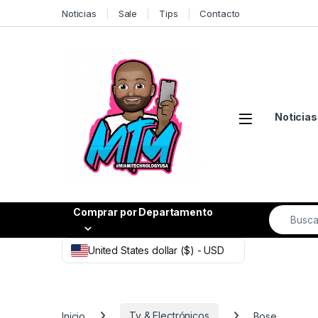
Skip to navigation
Skip to content
Noticias
Sale
Tips
Contacto
Noticias
Search fo
Comprar por Departamento
United States dollar ($) - USD
Inicio
Tv & Electrónicos
Bose