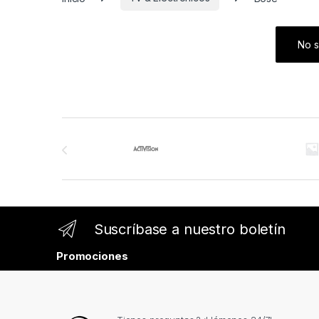
No s
Brands Carousel
Suscríbase a nuestro boletín
Promociones