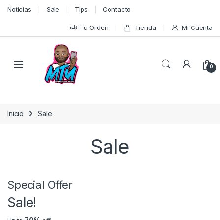
Skip to navigation
Skip to content
Noticias
Sale
Tips
Contacto
Tu Orden
Tienda
Mi Cuenta
0
Inicio
Sale
Sale
Special Offer
Sale!
70%