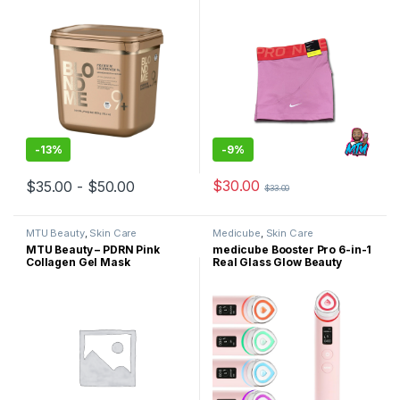
Alto Desempeño
-
13%
-
9%
Rango de precios: desde $35.00 hasta 
$
30.00
$
35.00
-
$
50.00
$
33.00
Este producto tiene múltiples variantes. Las opciones se pueden
Este producto tiene múltiples variantes. Las opciones se pueden
MTU Beauty
,
Skin Care
Medicube
,
Skin Care
MTU Beauty – PDRN Pink
medicube Booster Pro 6-in-1
Collagen Gel Mask
Real Glass Glow Beauty
Massager Pink