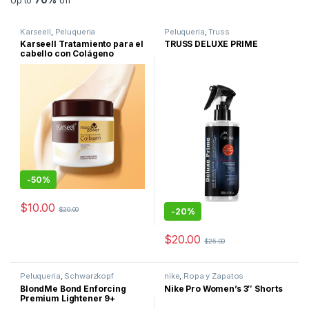
Up to
off
Karseell
,
Peluqueria
Peluqueria
,
Truss
Karseell Tratamiento para el
TRUSS DELUXE PRIME
cabello con Colágeno
-
50%
$
10.00
$
20.00
-
20%
$
20.00
$
25.00
Peluqueria
,
Schwarzkopf
nike
,
Ropa y Zapatos
Professional
BlondMe Bond Enforcing
Nike Pro Women’s 3″ Shorts
Premium Lightener 9+
Decolorante Profesional de