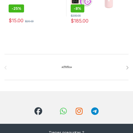
-
25%
-
8%
$
200.00
$
15.00
$
185.00
$
20.00
Brands Carousel
Tienes preguntas ?