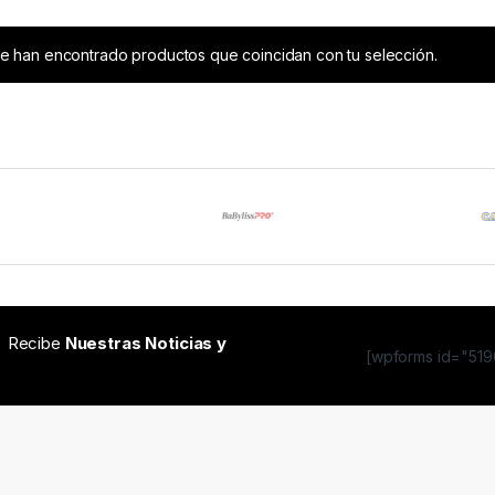
e han encontrado productos que coincidan con tu selección.
Recibe
Nuestras Noticias y
[wpforms id="5190