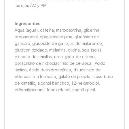
los ojos AM y PM.
Ingredientes
Aqua (agua), cafeína, maltodextrina, glicerina,
propanodiol, epigalocatequina, glucósido de
galactilo, glucósido de galilo, ácido hialurónico,
glutatión oxidado, melanina, glicina, soja (soja),
extracto de semillas, urea, glicol de etileno,
poliacrilato de hidroxiacrilato de celulosa , Ácido
láctico, ácido deshidroacético, disuccinato de
etilendiamina trisódico, galato de propilo, isosorburo
de dimetilo, alcohol bencílico, 1,2-hexanodiol,
etilhexilglicerina, fenoxietanol, caprilil glicol.