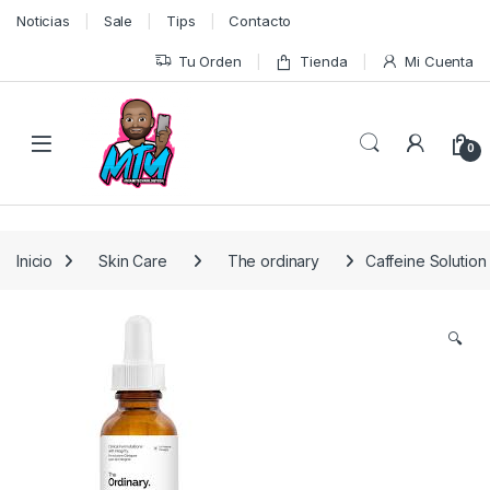
Skip to navigation
Skip to content
Noticias
Sale
Tips
Contacto
Tu Orden
Tienda
Mi Cuenta
0
Inicio
Skin Care
The ordinary
Caffeine Solutio
🔍