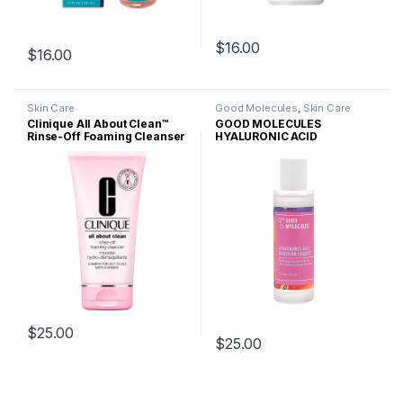
$
16.00
$
16.00
Skin Care
Good Molecules
,
Skin Care
Clinique All About Clean™
GOOD MOLECULES
Rinse-Off Foaming Cleanser
HYALURONIC ACID
BOOSTING ESSENCE
$
25.00
$
25.00