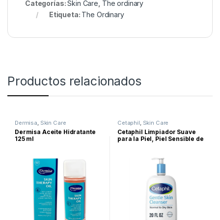
Categorías:
Skin Care
,
The ordinary
Etiqueta:
The Ordinary
Productos relacionados
Dermisa
,
Skin Care
Cetaphil
,
Skin Care
Dermisa Aceite Hidratante
Cetaphil Limpiador Suave
125 ml
para la Piel, Piel Sensible de
Seca a Normal, 20 fl oz