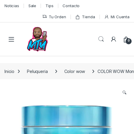
Skip to navigation
Skip to content
Noticias
Sale
Tips
Contacto
Tu Orden
Tienda
Mi Cuenta
0
Inicio
Peluqueria
Color wow
COLOR WOW Money 
🔍