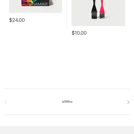
$
24.00
$
10.00
Brands Carousel