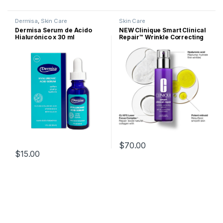
Este producto tiene múltiples variantes. Las opciones se pueden
Dermisa
,
Skin Care
Skin Care
Dermisa Serum de Ácido
NEW Clinique Smart Clinical
Hialurónico x 30 ml
Repair™ Wrinkle Correcting
Serum
$
70.00
$
15.00