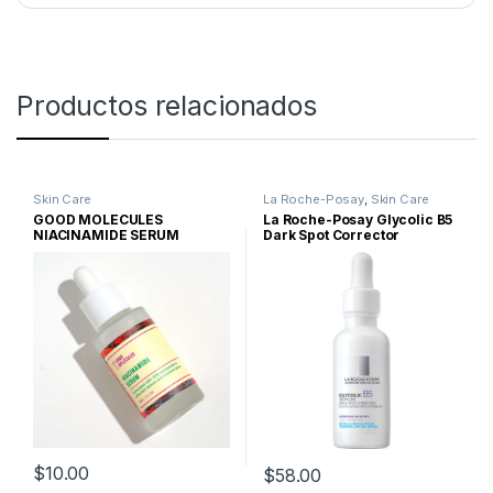
Productos relacionados
Skin Care
La Roche-Posay
,
Skin Care
GOOD MOLECULES
La Roche-Posay Glycolic B5
NIACINAMIDE SERUM
Dark Spot Corrector
$
10.00
$
58.00
Este producto tiene múltiples variantes. Las opciones se pueden