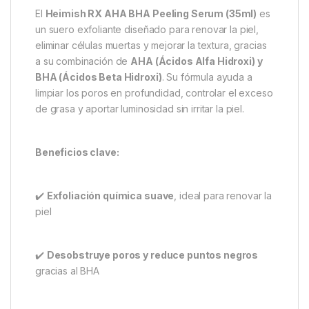
El
Heimish RX AHA BHA Peeling Serum (35ml)
es
un suero exfoliante diseñado para renovar la piel,
eliminar células muertas y mejorar la textura, gracias
a su combinación de
AHA (Ácidos Alfa Hidroxi) y
BHA (Ácidos Beta Hidroxi)
. Su fórmula ayuda a
limpiar los poros en profundidad, controlar el exceso
de grasa y aportar luminosidad sin irritar la piel.
Beneficios clave:
✔️
Exfoliación química suave
, ideal para renovar la
piel
✔️
Desobstruye poros y reduce puntos negros
gracias al BHA