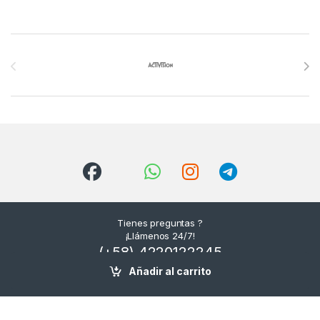
Brands Carousel
Tienes preguntas ?
¡Llámenos 24/7!
(+58) 4220122245
/ (+58) 4141647277
Añadir al carrito