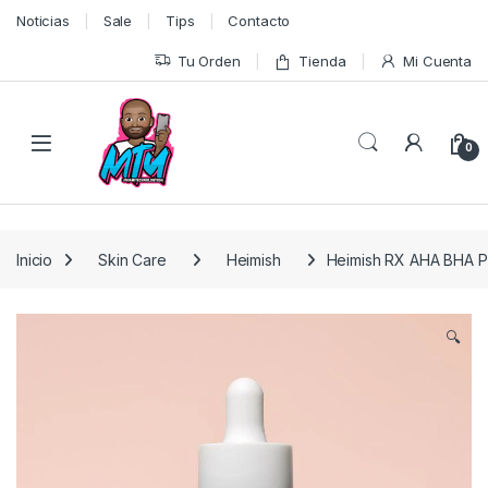
Skip to navigation
Skip to content
Noticias
Sale
Tips
Contacto
Tu Orden
Tienda
Mi Cuenta
0
Inicio
Skin Care
Heimish
Heimish RX AHA BHA P
🔍