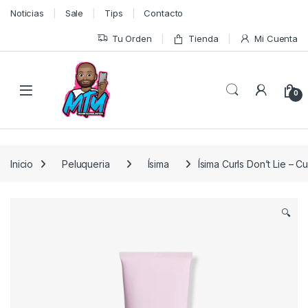
Skip to navigation
Skip to content
Noticias
Sale
Tips
Contacto
Tu Orden
Tienda
Mi Cuenta
0
Inicio
Peluqueria
Ísima
Ísima Curls Don’t Lie – C
🔍