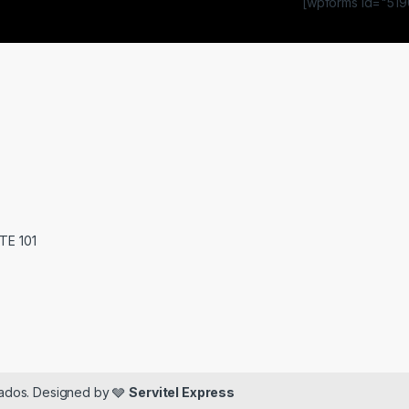
[wpforms id="5190
TE 101
ados. Designed by 🩶
Servitel Express