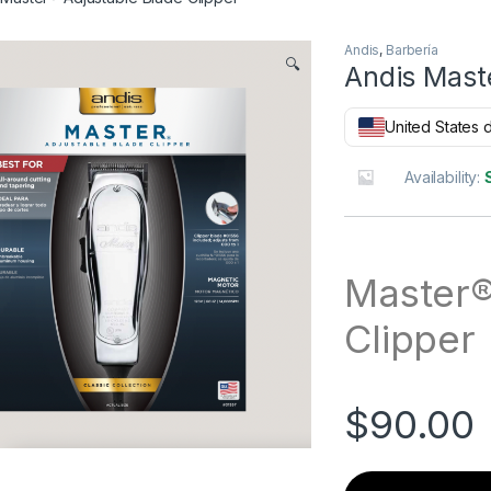
Andis
,
Barbería
🔍
Andis Maste
United States d
Availability:
Master®
Clipper
$
90.00