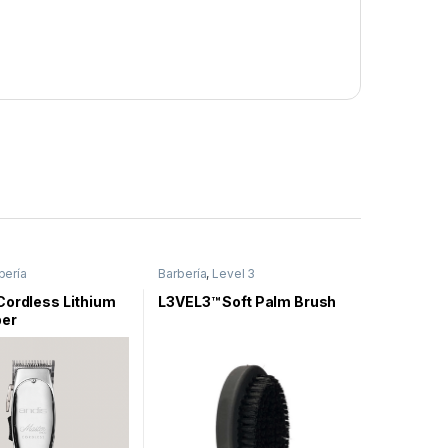
bería
Barbería
,
Level 3
Cordless Lithium
L3VEL3™ Soft Palm Brush
per