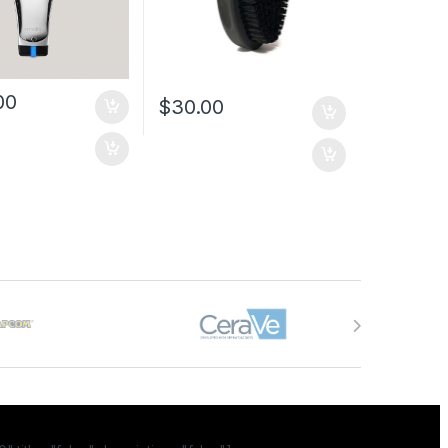
00
$
30.00
a página de producto
a página de producto