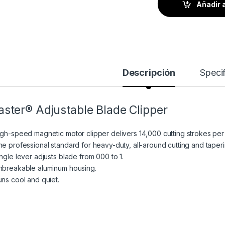
Añadir a
Descripción
Specif
ster® Adjustable Blade Clipper
igh-speed magnetic motor clipper delivers 14,000 cutting strokes per
he professional standard for heavy-duty, all-around cutting and taperi
ingle lever adjusts blade from 000 to 1.
nbreakable aluminum housing.
uns cool and quiet.