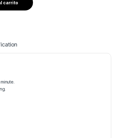
l carrito
ication
 minute.
ng.