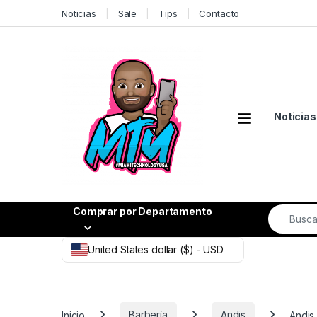
Skip to navigation
Skip to content
Noticias
Sale
Tips
Contacto
Noticias
Search fo
Comprar por Departamento
United States dollar ($) - USD
Inicio
Barbería
Andis
Andis