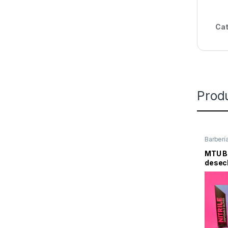
Cat
Prod
Barberí
MTU B
desech
talco, 
estéri
alimen