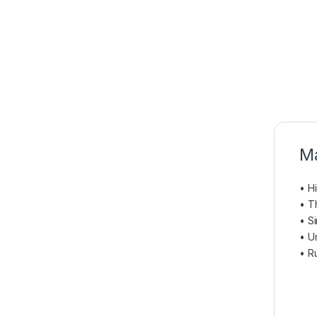
Ma
• H
• T
• S
• U
• R