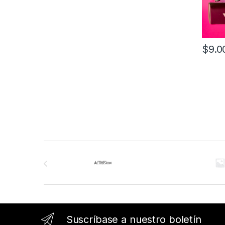
$
9.0
Este pr
Este pr
Brands Carousel
Suscríbase a nuestro boletín