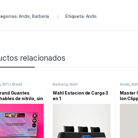
egorías:
Andis
,
Barbería
Etiqueta:
Andis
uctos relacionados
a
,
MTU Brand
Barbería
,
Wahl
Andis
,
Bar
rand Guantes
Wahl Estacion de Carga 3
Master 
ables de nitrilo, sin
en 1
Ion Clip
sin látex, no
les, aptos para
tos, 4 mil, negros