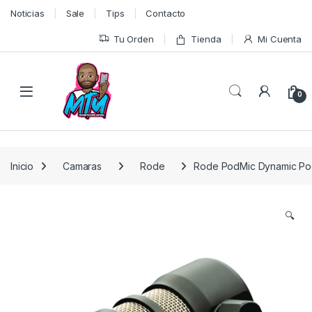
Skip to navigation
Skip to content
Noticias
Sale
Tips
Contacto
Tu Orden
Tienda
Mi Cuenta
0
Inicio
Camaras
Rode
Rode PodMic Dynamic Po
🔍