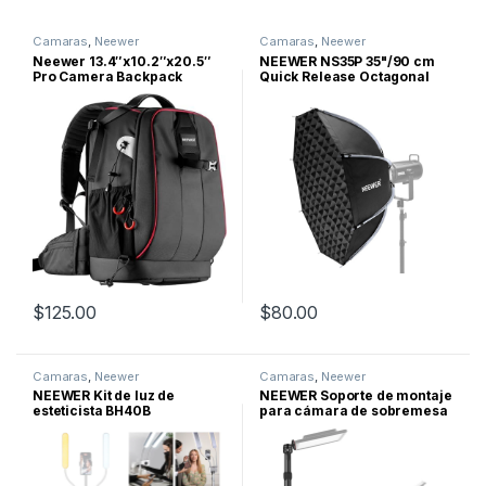
Camaras
,
Neewer
Camaras
,
Neewer
Neewer 13.4″x10.2″x20.5″
NEEWER NS35P 35"/90 cm
Pro Camera Backpack
Quick Release Octagonal
Softbox
$
125.00
$
80.00
Camaras
,
Neewer
Camaras
,
Neewer
NEEWER Kit de luz de
NEEWER Soporte de montaje
esteticista BH40B
para cámara de sobremesa