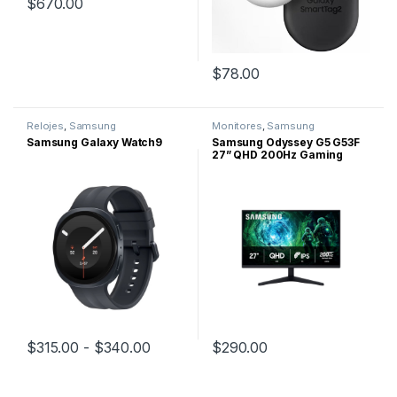
$
670.00
$
78.00
Este producto tiene múltiples v
Este producto tiene múltiples v
Relojes
,
Samsung
Monitores
,
Samsung
Samsung Galaxy Watch9
Samsung Odyssey G5 G53F
27” QHD 200Hz Gaming
Monitor IPS –
LS27FG532ENXZA
Rango de precios: desde $315.00 ha
$
315.00
-
$
340.00
$
290.00
Este producto tiene múltiples variantes. Las opciones se pueden
Este producto tiene múltiples variantes. Las opciones se pueden