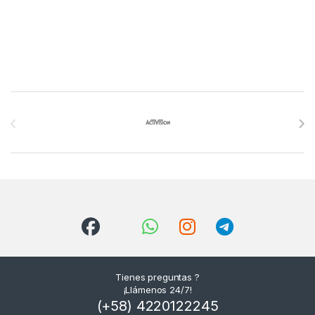
Brands Carousel
Tienes preguntas ?
¡Llámenos 24/7!
(+58) 4220122245