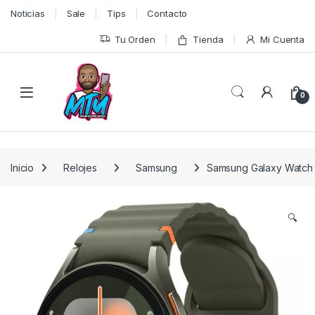
Skip to navigation
Skip to content
Noticias
Sale
Tips
Contacto
Tu Orden
Tienda
Mi Cuenta
0
Inicio
Relojes
Samsung
Samsung Galaxy Watch
🔍