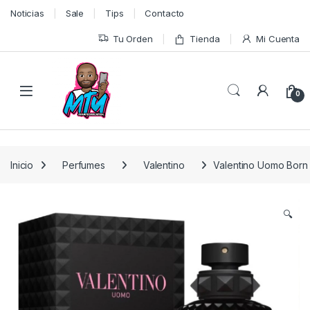
Skip to navigation
Skip to content
Noticias
Sale
Tips
Contacto
Tu Orden
Tienda
Mi Cuenta
0
Inicio
Perfumes
Valentino
Valentino Uomo Born 
🔍