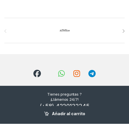
Brands Carousel
Tienes preguntas ?
¡Llámenos 24/7!
(+58) 4220122245
/ (+58) 4141647277
Añadir al carrito