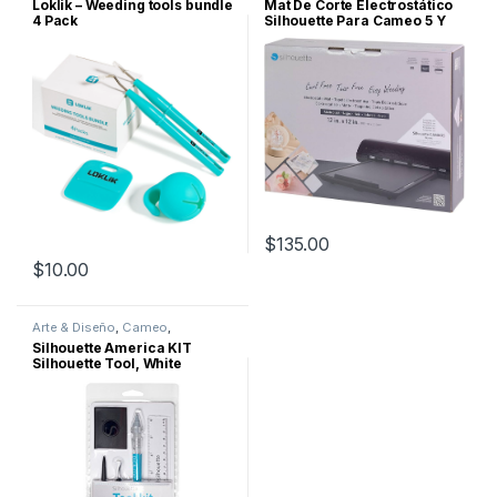
Loklik – Weeding tools bundle
Mat De Corte Electrostático
4 Pack
Silhouette Para Cameo 5 Y
Cameo 5 Plus 12 x 12”
$
135.00
$
10.00
Arte & Diseño
,
Cameo
,
Silhouette
Silhouette America KIT
Silhouette Tool, White