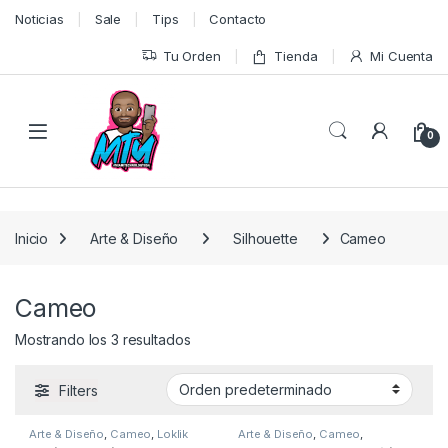
Skip to navigation
Skip to content
Noticias
Sale
Tips
Contacto
Tu Orden
Tienda
Mi Cuenta
0
Inicio
Arte & Diseño
Silhouette
Cameo
Cameo
Mostrando los 3 resultados
Filters
Arte & Diseño
,
Cameo
,
Loklik
Arte & Diseño
,
Cameo
,
Silhouette