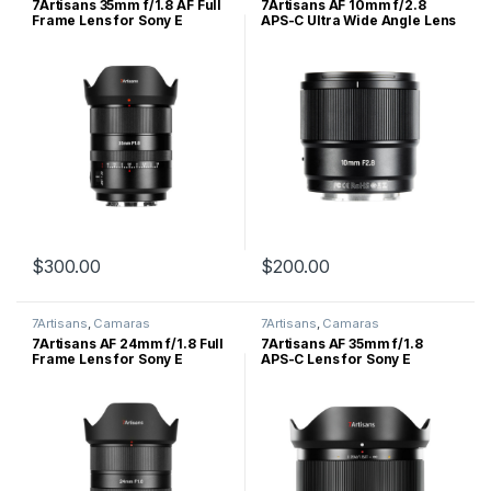
7Artisans 35mm f/1.8 AF Full
7Artisans AF 10mm f/2.8
Frame Lens for Sony E
APS-C Ultra Wide Angle Lens
for Sony E
$
300.00
$
200.00
7Artisans
,
Camaras
7Artisans
,
Camaras
7Artisans AF 24mm f/1.8 Full
7Artisans AF 35mm f/1.8
Frame Lens for Sony E
APS-C Lens for Sony E