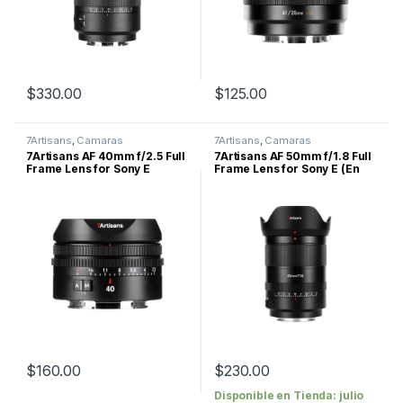
$
330.00
$
125.00
7Artisans
,
Camaras
7Artisans
,
Camaras
7Artisans AF 40mm f/2.5 Full
7Artisans AF 50mm f/1.8 Full
Frame Lens for Sony E
Frame Lens for Sony E
(En
Camino)
$
160.00
$
230.00
Disponible en Tienda: julio