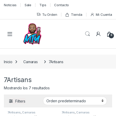
Skip to navigation
Skip to content
Noticias
Sale
Tips
Contacto
Tu Orden
Tienda
Mi Cuenta
0
Inicio
Camaras
7Artisans
7Artisans
Mostrando los 7 resultados
Filters
7Artisans
,
Camaras
7Artisans
,
Camaras