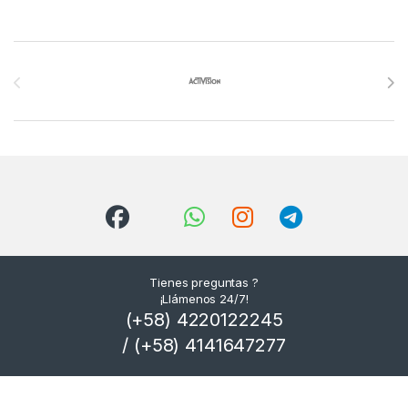
Brands Carousel
Tienes preguntas ?
¡Llámenos 24/7!
(+58) 4220122245
/ (+58) 4141647277