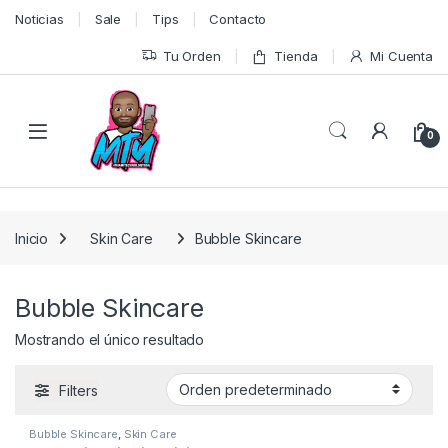
Skip to navigation
Skip to content
Noticias
Sale
Tips
Contacto
Tu Orden
Tienda
Mi Cuenta
0
Inicio
Skin Care
Bubble Skincare
Bubble Skincare
Mostrando el único resultado
Filters
Bubble Skincare
,
Skin Care