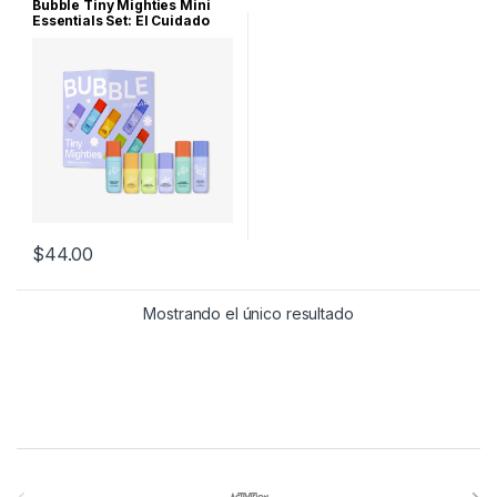
Bubble Tiny Mighties Mini
Essentials Set: El Cuidado
Perfecto en Tamaño
Compacto
$
44.00
Mostrando el único resultado
Brands Carousel