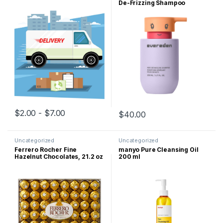
De-Frizzing Shampoo
Rango de precios: desde $2.00 hasta $7.0
$
2.00
-
$
7.00
$
40.00
Este producto tiene múltiples variantes. Las opciones se pueden
Este producto tiene múltiples variantes. Las opciones se pueden
Uncategorized
Uncategorized
Ferrero Rocher Fine
manyo Pure Cleansing Oil
Hazelnut Chocolates, 21.2 oz
200 ml