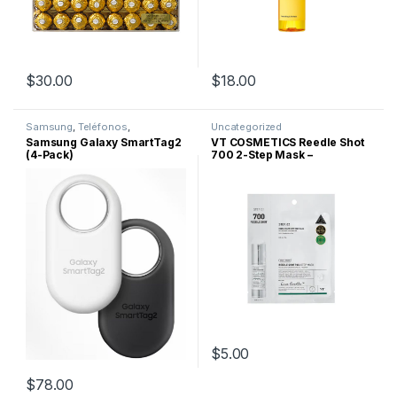
$
30.00
$
18.00
Samsung
,
Teléfonos
,
Uncategorized
Uncategorized
Samsung Galaxy SmartTag2
VT COSMETICS Reedle Shot
(4-Pack)
700 2-Step Mask –
Mascarilla Reafirmante con
Microagujas + Hidrogel
$
5.00
$
78.00
Este producto tiene múltiples variantes. Las opciones se pueden